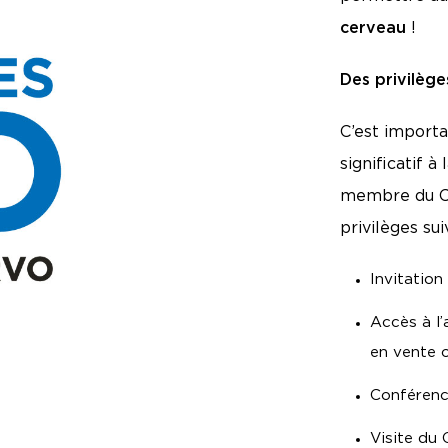
cerveau
!
Des privilèg
C’est importa
significatif à
membre du Clu
privilèges sui
Invitation
Accès à l’
en vente of
Conférence
Visite du