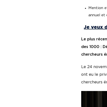
Mention e
annuel et
Je veux 
Le plus réce
des 1000 : D
chercheurs ém
Le 24 novemb
ont eu le pri
chercheurs é