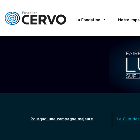
La Fondation
Notre impa
Pourquoi une campagne majeure
Le Club des