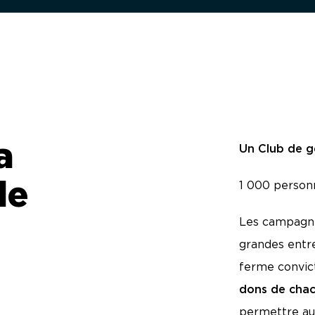
a
Un Club de ge
le
1 000 personn
Les campagne
grandes entre
ferme convic
dons de cha
permettre au