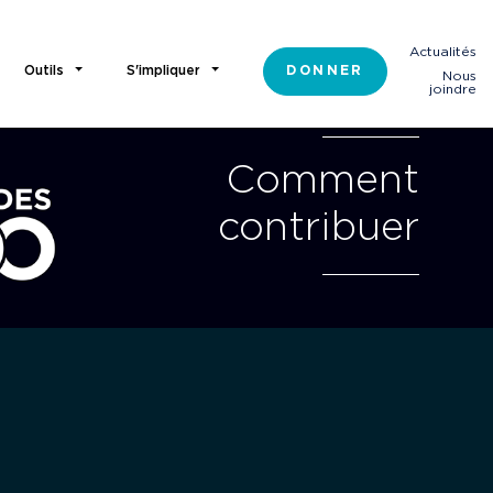
Campagne majeure
Actualités
Outils
S'impliquer
DONNER
Nous
joindre
Comment
contribuer