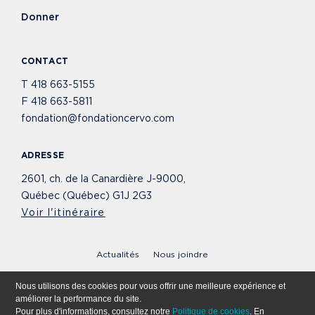
Donner
CONTACT
T
418 663-5155
F
418 663-5811
fondation@fondationcervo.com
ADRESSE
2601, ch. de la Canardière J-9000,
Québec (Québec) G1J 2G3
Voir l'itinéraire
Actualités
Nous joindre
© 2020 - 2026 Fondation Cervo. Tous droits réservés.
Nous utilisons des cookies pour vous offrir une meilleure expérience et
améliorer la performance du site.
Politique de cookies
Politique de confidentialité
Pour plus d'informations, consultez notre
Politique de cookies
. En