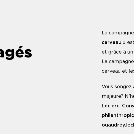
La campagne
cerveau
» est
gagés
et grâce à u
La campagne 
cerveau et le
Vous songez 
majeure? N’h
Leclerc,
Cons
philanthropiq
ouaudrey.le