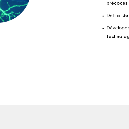
précoces 
Définir
de
Développer
technolog