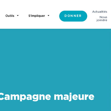
Actualités
Outils
S'impliquer
DONNER
Nous
joindre
Campagne majeure