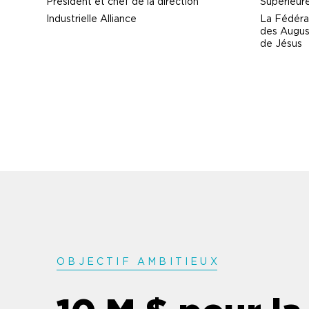
Président et chef de la direction
Supérieur
Industrielle Alliance
La Fédéra
des August
de Jésus
OBJECTIF AMBITIEU
X