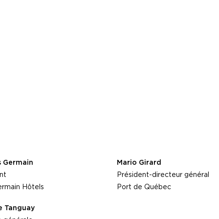
s Germain
Mario Girard
nt
Président-directeur général
rmain Hôtels
Port de Québec
se Tanguay