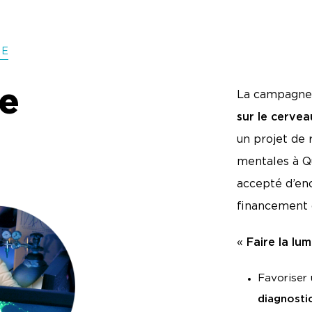
D
E
re
La campagne
sur le cervea
un projet de 
mentales à Qu
accepté d’en
financement 
«
Faire la lu
Favoriser
diagnosti