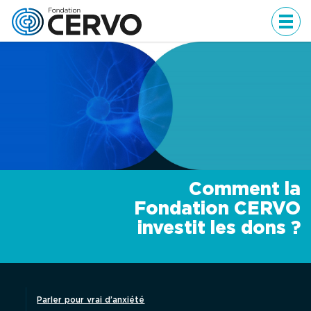
Men
Comment la
Fondation CERVO
investit les dons ?
Parler pour vrai d’anxiété