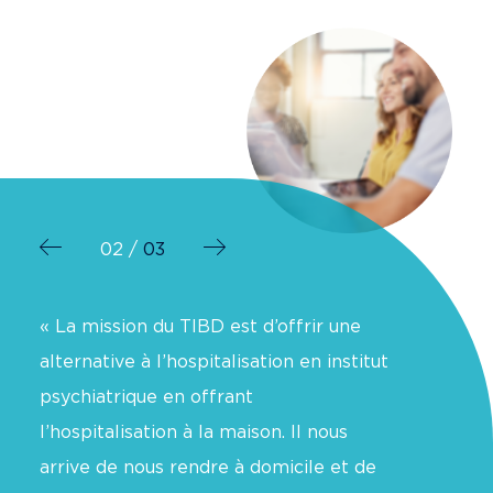
02
03
Précédent
Suivant
nd
« La mission du TIBD est d’offrir une
«Nous trav
 la
alternative à l’hospitalisation en institut
parfois vu
un
psychiatrique en offrant
n’ont pas t
ue
l’hospitalisation à la maison. Il nous
ont besoin
 don,
arrive de nous rendre à domicile et de
façon opti