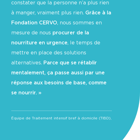
on
et
constater que la personne n’a plus rien
vécus des
r
à manger, vraiment plus rien.
Grâce à la
chance po
re
Fondation CERVO
, nous sommes en
viennent c
 de
mesure de nous
procurer de la
l’aide
pour 
nourriture en urgence
, le temps de
difficiles.
mettre en place des solutions
CERVO peuv
alternatives.
Parce que se rétablir
jeunes du 
TIBD),
mentalement, ça passe aussi par une
organiser d
réponse aux besoins de base, comme
permettent
se nourrir. »
travailler 
nous feron
le quotidie
Équipe de Traitement intensif bref à domicile (TIBD),
ces jeunes