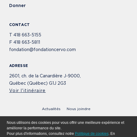
Donner
CONTACT
T
418 663-5155
F
418 663-5811
fondation@fondationcervo.com
ADRESSE
2601, ch. de la Canardière J-9000,
Québec (Québec) G1J 2G3
Voir l'itinéraire
Actualités
Nous joindre
© 2020 - 2026 Fondation Cervo. Tous droits réservés.
Nous utilisons des cookies pour vous offrir une meilleure expérience et
améliorer la performance du site.
Politique de cookies
Politique de confidentialité
Pour plus d'informations, consultez notre
Politique de cookies
. En