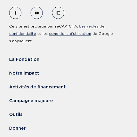
Voir le Facebook de Fondation Cervo
Voir le YouTube de Fondation Cervo
Voir le Instagram de Fondation Ce
Ce site est protégé par reCAPTCHA.
Les règles de
confidentialité
et les
conditions d’utilisation
de Google
s’appliquent.
La Fondation
Notre impact
Activités de financement
Campagne majeure
Outils
Donner