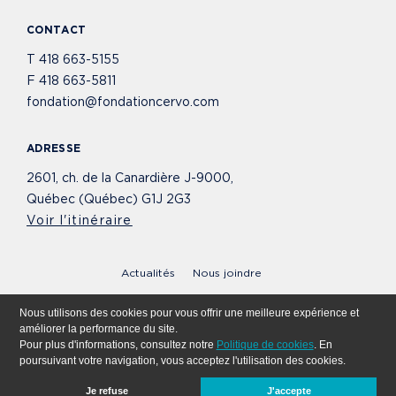
CONTACT
T
418 663-5155
F
418 663-5811
fondation@fondationcervo.com
ADRESSE
2601, ch. de la Canardière J-9000,
Québec (Québec) G1J 2G3
Voir l'itinéraire
Actualités
Nous joindre
© 2020 - 2026 Fondation Cervo. Tous droits réservés.
Nous utilisons des cookies pour vous offrir une meilleure expérience et
améliorer la performance du site.
Politique de cookies
Politique de confidentialité
Pour plus d'informations, consultez notre
Politique de cookies
. En
poursuivant votre navigation, vous acceptez l'utilisation des cookies.
Réalisé par
Bleu Outremer
Je refuse
J'accepte