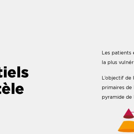
Les patients 
la plus vulnér
iels
L’objectif de 
tèle
primaires de 
pyramide de 