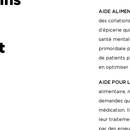
ins
AIDE ALIMEN
des collation
d’épicerie qu
santé mentale
t
primordiale p
de patients 
en optimiser 
AIDE POUR L
alimentaire,
demandes quo
médication. I
leur traiteme
par des enje