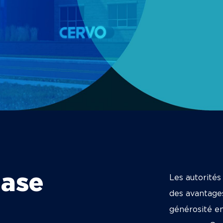
base
Les autorités
des avantages
générosité e