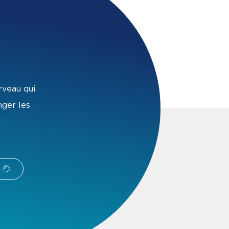
rveau qui
nger les