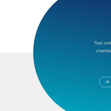
Tout com
chambou
JE