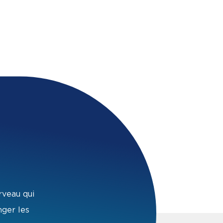
rveau qui
nger les