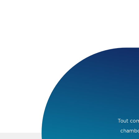
Tout com
chambou