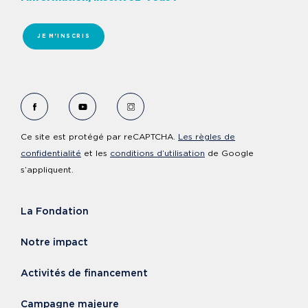
JE M'INSCRIS
Voir le Facebook de Fondation Cervo
Voir le YouTube de Fondation Cervo
Voir le Instagram de Fondation Ce
Ce site est protégé par reCAPTCHA.
Les règles de
confidentialité
et les
conditions d’utilisation
de Google
s’appliquent.
La Fondation
Notre impact
Activités de financement
Campagne majeure