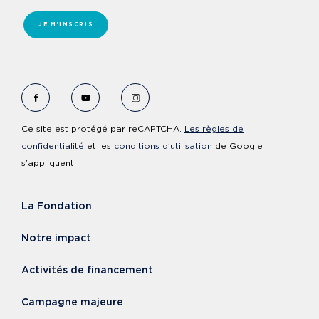
JE M'INSCRIS
Voir le Facebook de Fondation Cervo
Voir le YouTube de Fondation Cervo
Voir le Instagram de Fondation Ce
Ce site est protégé par reCAPTCHA.
Les règles de
confidentialité
et les
conditions d’utilisation
de Google
s’appliquent.
La Fondation
Notre impact
Activités de financement
Campagne majeure